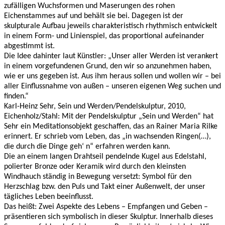
zufälligen Wuchsformen und Maserungen des rohen
Eichenstammes auf und behält sie bei. Dagegen ist der
skulpturale Aufbau jeweils charakteristisch rhythmisch entwickelt
in einem Form- und Linienspiel, das proportional aufeinander
abgestimmt ist.
Die Idee dahinter laut Künstler: „Unser aller Werden ist verankert
in einem vorgefundenen Grund, den wir so anzunehmen haben,
wie er uns gegeben ist. Aus ihm heraus sollen und wollen wir – bei
aller Einflussnahme von außen – unseren eigenen Weg suchen und
finden.“
Karl-Heinz Sehr, Sein und Werden/Pendelskulptur, 2010,
Eichenholz/Stahl: Mit der Pendelskulptur „Sein und Werden“ hat
Sehr ein Meditationsobjekt geschaffen, das an Rainer Maria Rilke
erinnert. Er schrieb vom Leben, das „in wachsenden Ringen(…),
die durch die Dinge geh‘ n“ erfahren werden kann.
Die an einem langen Drahtseil pendelnde Kugel aus Edelstahl,
polierter Bronze oder Keramik wird durch den kleinsten
Windhauch ständig in Bewegung versetzt: Symbol für den
Herzschlag bzw. den Puls und Takt einer Außenwelt, der unser
tägliches Leben beeinflusst.
Das heißt: Zwei Aspekte des Lebens – Empfangen und Geben –
präsentieren sich symbolisch in dieser Skulptur. Innerhalb dieses