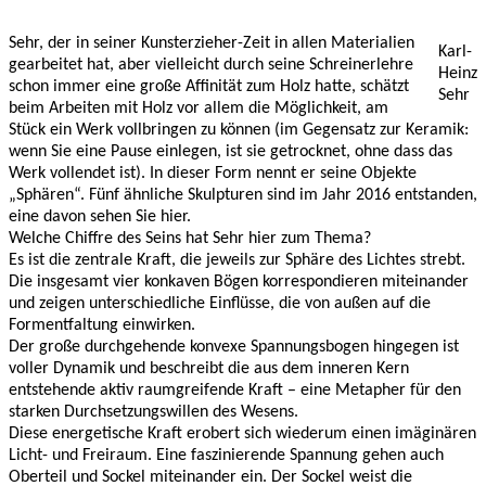
Sehr, der in seiner Kunsterzieher-Zeit in allen Materialien
Karl-
gearbeitet hat, aber vielleicht durch seine Schreinerlehre
Heinz
schon immer eine große Affinität zum Holz hatte, schätzt
Sehr
beim Arbeiten mit Holz vor allem die Möglichkeit, am
Stück ein Werk vollbringen zu können (im Gegensatz zur Keramik:
wenn Sie eine Pause einlegen, ist sie getrocknet, ohne dass das
Werk vollendet ist). In dieser Form nennt er seine Objekte
„Sphären“. Fünf ähnliche Skulpturen sind im Jahr 2016 entstanden,
eine davon sehen Sie hier.
Welche Chiffre des Seins hat Sehr hier zum Thema?
Es ist die zentrale Kraft, die jeweils zur Sphäre des Lichtes strebt.
Die insgesamt vier konkaven Bögen korrespondieren miteinander
und zeigen unterschiedliche Einflüsse, die von außen auf die
Formentfaltung einwirken.
Der große durchgehende konvexe Spannungsbogen hingegen ist
voller Dynamik und beschreibt die aus dem inneren Kern
entstehende aktiv raumgreifende Kraft – eine Metapher für den
starken Durchsetzungswillen des Wesens.
Diese energetische Kraft erobert sich wiederum einen imäginären
Licht- und Freiraum. Eine faszinierende Spannung gehen auch
Oberteil und Sockel miteinander ein. Der Sockel weist die