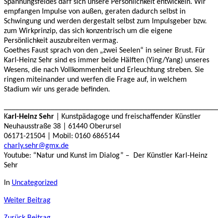
Spannungsfeldes darf sich unsere Persönlichkeit entwickeln. Wir
empfangen Impulse von außen, geraten dadurch selbst in
Schwingung und werden dergestalt selbst zum Impulsgeber bzw.
zum Wirkprinzip, das sich konzentrisch um die eigene
Persönlichkeit auszubreiten vermag.
Goethes Faust sprach von den „zwei Seelen“ in seiner Brust. Für
Karl-Heinz Sehr sind es immer beide Hälften (Ying/Yang) unseres
Wesens, die nach Vollkommenheit und Erleuchtung streben. Sie
ringen miteinander und werfen die Frage auf, in welchem
Stadium wir uns gerade befinden.
_______________________________________________________
K
arl-Heinz Sehr
| Kunstpädagoge und freischaffender Künstler
Neuhausstraße 38 | 61440 Oberursel
06171-21504 | Mobil: 0160 6865144
charly.sehr@gmx.de
Youtube: “Natur und Kunst im Dialog” – Der Künstler Karl-Heinz
Sehr
In
Uncategorized
Weiter
Beitrag
Zurück
Beitrag