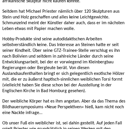
afrikanische Skulptur nicht kaufen konnte.
Seitdem hat Michael Priester nämlich über 120 Skulpturen aus
Stein und Holz geschaffen und alles keine Leichtgewichte.
Schmunzelnd meint der Künstler daher auch, dass er im nächsten
Leben etwas mit Papier machen wolle.
Hobby-Produkte sind seine autodidaktischen Arbeiten
selbstverständlich keine. Das Interesse an Steinen hatte er seit
seiner Kindheit. Über seine GTZ-Trainee-Stelle verschlug es ihn
nach Bolivien und seitdem in zahlreiche Länder durch seine
Entwicklungsarbeit, bei der er vorwiegend im Kleinbergbau
Regierungen oder Bergleute berät. Von diesen
Auslandsaufenthalten bringt er sich gelegentlich exotische Hölzer
mit, die er zu äußerst haptisch-sinnlichen weiblichen Torsi formt
(vielleicht haben Sie diese schon bei der Ausstellung in der
Englischen Kirche in Bad Homburg gesehen).
Der weibliche Körper hat es ihm angetan. Aber da das Thema des
Bildhauersymposiums »Neue Perspektiven« hieß, kam nicht noch
eine Nackte infrage…
Ob unser Fuß ein weiblicher ist, sei dahin gestellt. Auf jeden Fall
spielt Priester wie grundsätzlich in seinen Werken mit den