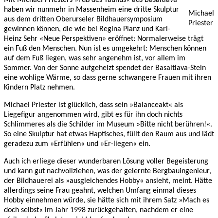
haben wir nunmehr in Massenheim eine dritte Skulptur
Michael
aus dem dritten Oberurseler Bildhauersymposium
Priester
gewinnen können, die wie bei Regina Planz und Karl-
Heinz Sehr «Neue Perspektiven» eröffnet: Normalerweise trägt
ein Fuß den Menschen. Nun ist es umgekehrt: Menschen können
auf dem Fuß liegen, was sehr angenehm ist, vor allem im
Sommer. Von der Sonne aufgeheizt spendet der Basaltlava-Stein
eine wohlige Wärme, so dass gerne schwangere Frauen mit ihren
Kindern Platz nehmen.
Michael Priester ist glücklich, dass sein »Balanceakt« als
Liegefigur angenommen wird, gibt es für ihn doch nichts
Schlimmeres als die Schilder im Museum »Bitte nicht berühren!«.
So eine Skulptur hat etwas Haptisches, füllt den Raum aus und lädt
geradezu zum »Erfühlen« und »Er-liegen« ein.
Auch ich erliege dieser wunderbaren Lösung voller Begeisterung
und kann gut nachvollziehen, was der gelernte Bergbauingenieur,
der Bildhauerei als »ausgleichendes Hobby« ansieht, meint. Hätte
allerdings seine Frau geahnt, welchen Umfang einmal dieses
Hobby einnehmen würde, sie hätte sich mit ihrem Satz »Mach es
doch selbst« im Jahr 1998 zurückgehalten, nachdem er eine