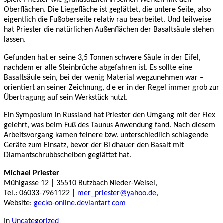
Oberflächen. Die Liegefläche ist geglättet, die untere Seite, also
eigentlich die Fußoberseite relativ rau bearbeitet. Und teilweise
hat Priester die natürlichen Außenflächen der Basaltsäule stehen
lassen.
Gefunden hat er seine 3,5 Tonnen schwere Säule in der Eifel,
nachdem er alle Steinbrüche abgefahren ist. Es sollte eine
Basaltsäule sein, bei der wenig Material wegzunehmen war –
orientiert an seiner Zeichnung, die er in der Regel immer grob zur
Übertragung auf sein Werkstück nutzt.
Ein Symposium in Russland hat Priester den Umgang mit der Flex
gelehrt, was beim Fuß des Taunus Anwendung fand. Nach diesem
Arbeitsvorgang kamen feinere bzw. unterschiedlich schlagende
Geräte zum Einsatz, bevor der Bildhauer den Basalt mit
Diamantschrubbscheiben geglättet hat.
Michael Priester
Mühlgasse 12 | 35510 Butzbach Nieder-Weisel,
Tel.: 06033-7961122 |
mer_priester@yahoo.de
,
Website:
gecko-online.deviantart.com
In
Uncategorized